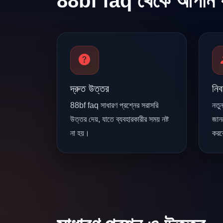
88bf faq থেকে আপনি য
দ্রুত উত্তর
নিব
88bf faq সাধারণ প্রশ্নের সরাসরি
নতু
উত্তর দেয়, যাতে ব্যবহারকারীর সময় নষ্ট
জান
না হয়।
করব