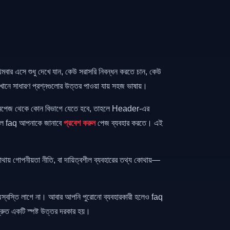
ার এসে শুধু দেখে যান, কেউ সরাসরি নিবন্ধন করতে চান, কেউ
েখানে সাধারণ প্রশ্নগুলোর উত্তর পাওয়া যায় সহজ ভাষায়।
হোমপেজ থেকে কোন বিভাগে যেতে হবে, তাহলে Header-এর
হলে faq আপনাকে জানাবে
প্রবেশ করুন
পেজ ব্যবহার করতে। এই
য় গোপনীয়তা নীতি, বা দায়িত্বশীল ব্যবহারের তথ্য কোথায়—
স্বস্তি লাগে না। আবার আপনি পুরোনো ব্যবহারকারী হলেও faq
ুত একটি স্পষ্ট উত্তর দরকার হয়।