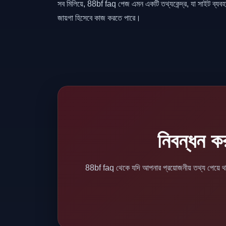
সব মিলিয়ে, 88bf faq পেজ এমন একটি তথ্যকেন্দ্র, যা সাইট ব্য
জায়গা হিসেবে কাজ করতে পারে।
নিবন্ধন ক
88bf faq থেকে যদি আপনার প্রয়োজনীয় তথ্য পেয়ে থাক